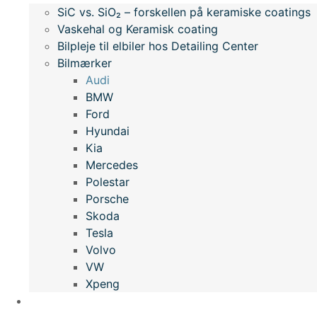
SiC vs. SiO₂ – forskellen på keramiske coatings
Vaskehal og Keramisk coating
Bilpleje til elbiler hos Detailing Center
Bilmærker
Audi
BMW
Ford
Hyundai
Kia
Mercedes
Polestar
Porsche
Skoda
Tesla
Volvo
VW
Xpeng
Kontakt