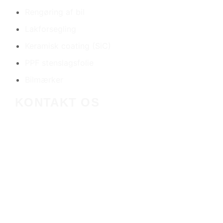
Rengøring af bil
Lakforsegling
Keramisk coating (SiC)
PPF stenslagsfolie
Bilmærker
KONTAKT OS