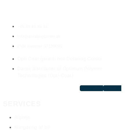
kendt for ekstrem holdbarhed og langvarig beskyttelse.
Resultatet er først tilfredsstillende, når du er det.
+45 49 40 35 31
info@detailingcenter.dk
CVR nummer 37130095
Opti Coat garanti hos Detailing Center
Dansk distributør af Optimum Polymer
Technologies (Opti-Coat)
Facebook
Youtube
SERVICES
Bilpleje
Klargøring af bil