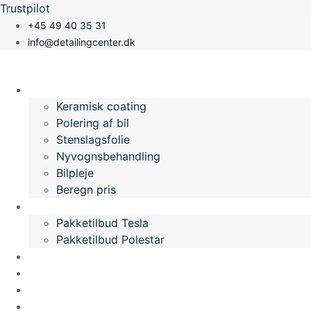
Videre
Trustpilot
til
+45 49 40 35 31
indhold
info@detailingcenter.dk
Vi tilbyder
Keramisk coating
Polering af bil
Stenslagsfolie
Nyvognsbehandling
Bilpleje
Beregn pris
Pakketilbud
Pakketilbud Tesla
Pakketilbud Polestar
Galleri
Video
Om os
Info