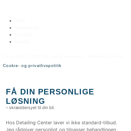
VI LIGGER TÆT PÅ
Vejle
Hedensted
Horsens
Aarhus
Copyright © 2026 All rights reserved - Detailing Center
Cookie- og privatlivspolitik
FÅ DIN PERSONLIGE
LØSNING
– skræddersyet til din bil.
Hos Detailing Center laver vi ikke standard-tilbud.
Jeg rådgiver personligt og tilpasser behandlingen