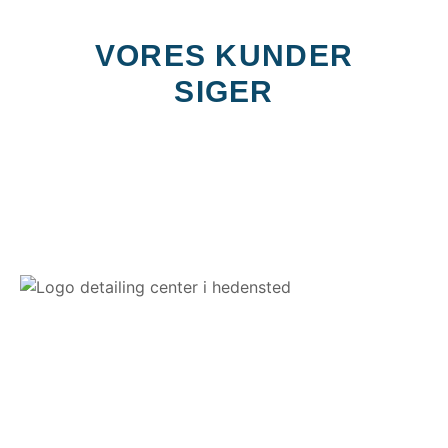
VORES KUNDER
SIGER
Vores passion for detailing og sans for detaljen sikrer dig
kompromisløs kvalitet og service. Vi udfører bilpleje, polering,
keramisk coating og klargøring med ægte håndværk og høj
faglighed.
Som officiel dansk distributør og certificeret installer af Opti-
Coat arbejder vi udelukkende med SiC-baserede coatings,