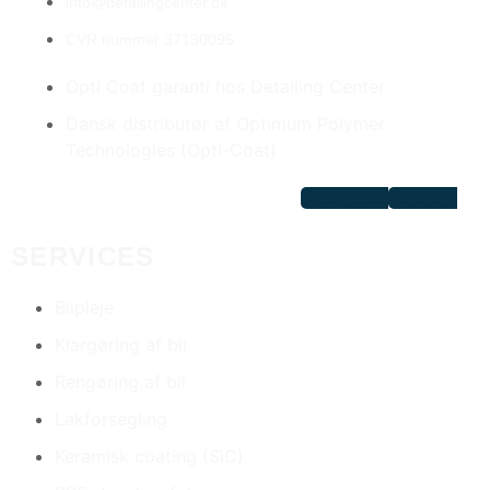
info@detailingcenter.dk
CVR nummer 37130095
Opti Coat garanti hos Detailing Center
Dansk distributør af Optimum Polymer
Technologies (Opti-Coat)
Facebook
Youtube
SERVICES
Bilpleje
Klargøring af bil
Rengøring af bil
Lakforsegling
Keramisk coating (SiC)