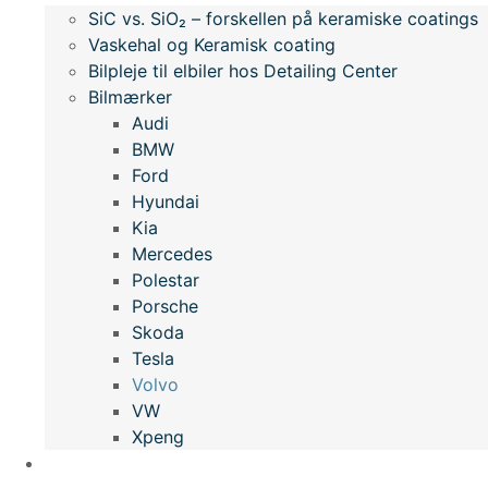
SiC vs. SiO₂ – forskellen på keramiske coatings
Vaskehal og Keramisk coating
Bilpleje til elbiler hos Detailing Center
Bilmærker
Audi
BMW
Ford
Hyundai
Kia
Mercedes
Polestar
Porsche
Skoda
Tesla
Volvo
VW
Xpeng
Kontakt