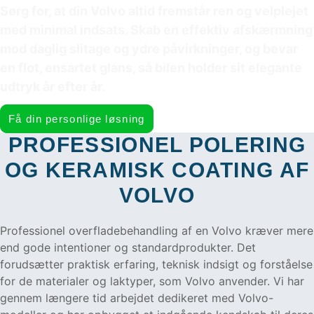
Sørg for, at din Volvo altid fremstår ren og velplejet
med minimal indsats. Skab en effektiv afskærmning
mod daglig slitage og ydre påvirkninger, og bevar
en flot, ensartet glans, så bilen holder sit elegante
udtryk år efter år.
Få din personlige løsning
PROFESSIONEL POLERING
OG KERAMISK COATING AF
VOLVO
Professionel overfladebehandling af en Volvo kræver mere
end gode intentioner og standardprodukter. Det
forudsætter praktisk erfaring, teknisk indsigt og forståelse
for de materialer og laktyper, som Volvo anvender. Vi har
gennem længere tid arbejdet dedikeret med Volvo-