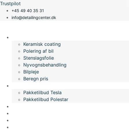
Videre
Trustpilot
til
+45 49 40 35 31
indhold
info@detailingcenter.dk
Vi tilbyder
Keramisk coating
Polering af bil
Stenslagsfolie
Nyvognsbehandling
Bilpleje
Beregn pris
Pakketilbud
Pakketilbud Tesla
Pakketilbud Polestar
Galleri
Video
Om os
Info