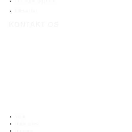
PPF stenslagsfolie
Bilmærker
KONTAKT OS
VI LIGGER TÆT PÅ
Vejle
Hedensted
Horsens