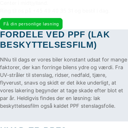
Center i midtjylland.
Ring til os på +45 49 40 35 31 og bestil i dag.
Få din personlige løsning
FORDELE VED PPF (LAK
BESKYTTELSESFILM)
NNu til dags er vores biler konstant udsat for mange
faktorer, der kan forringe bilens ydre og værdi. Fra
UV-stråler til stenslag, ridser, nedfald, tjære,
flyverust, snavs og skidt er det ikke underligt, at
vores lakering begynder at tage skade efter blot et
par år. Heldigvis findes der en løsning: lak
beskyttelsesfilm også kaldet PPF stenslagsfolie.