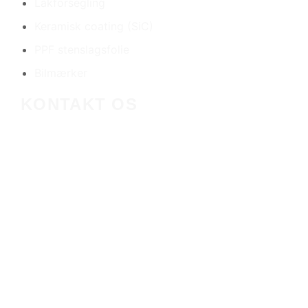
Lakforsegling
Keramisk coating (SiC)
PPF stenslagsfolie
Bilmærker
KONTAKT OS
VI LIGGER TÆT PÅ