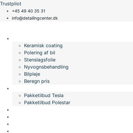
Videre
Trustpilot
til
+45 49 40 35 31
indhold
info@detailingcenter.dk
Vi tilbyder
Keramisk coating
Polering af bil
Stenslagsfolie
Nyvognsbehandling
Bilpleje
Beregn pris
Pakketilbud
Pakketilbud Tesla
Pakketilbud Polestar
Galleri
Video
Om os
Info