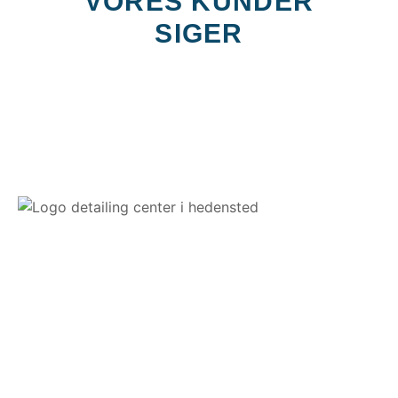
VORES KUNDER
SIGER
Vores passion for detailing og sans for detaljen sikrer dig
kompromisløs kvalitet og service. Vi udfører bilpleje, polering,
keramisk coating og klargøring med ægte håndværk og høj
faglighed.
Som officiel dansk distributør og certificeret installer af Opti-
Coat arbejder vi udelukkende med SiC-baserede coatings,
kendt for ekstrem holdbarhed og langvarig beskyttelse.
Resultatet er først tilfredsstillende, når du er det.