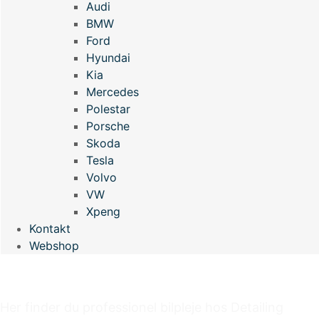
Audi
BMW
Ford
Hyundai
Kia
Mercedes
Polestar
Porsche
Skoda
Tesla
Volvo
VW
Xpeng
Kontakt
Webshop
PPF FOLIE
Her finder du professionel bilpleje hos Detailing