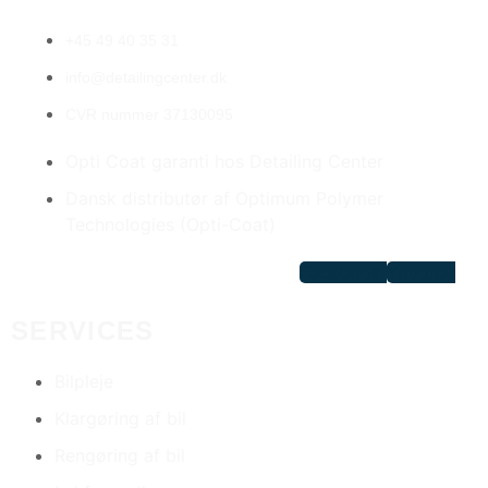
+45 49 40 35 31
info@detailingcenter.dk
CVR nummer 37130095
Opti Coat garanti hos Detailing Center
Dansk distributør af Optimum Polymer
Technologies (Opti-Coat)
Facebook
Youtube
SERVICES
Bilpleje
Klargøring af bil
Rengøring af bil