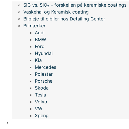
SiC vs. SiO₂ – forskellen på keramiske coatings
Vaskehal og Keramisk coating
Bilpleje til elbiler hos Detailing Center
Bilmærker
Audi
BMW
Ford
Hyundai
Kia
Mercedes
Polestar
Porsche
Skoda
Tesla
Volvo
VW
Xpeng
Kontakt